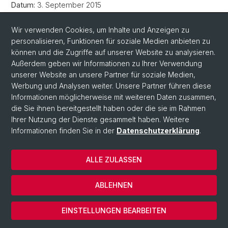
Datum:
3. September 2015
Zeit:
12.30 - 14.00 Uhr
Ort:
Pathologie, Unterer Hörsaal
Wir verwenden Cookies, um Inhalte und Anzeigen zu
Eingeladen:
alle Mitglieder der Gruppierung II aller Fakultäten
personalisieren, Funktionen für soziale Medien anbieten zu
können und die Zugriffe auf unserer Website zu analysieren.
Traktanden vom 03.09.2015
Außerdem geben wir Informationen zu Ihrer Verwendung
Protokoll vom 03.09.2015
unserer Website an unsere Partner für soziale Medien,
Werbung und Analysen weiter. Unsere Partner führen diese
Informationen möglicherweise mit weiteren Daten zusammen,
die Sie ihnen bereitgestellt haben oder die sie im Rahmen
Ihrer Nutzung der Dienste gesammelt haben. Weitere
Informationen finden Sie in der
Datenschutzerklärung
.
ALLE ZULASSEN
ABLEHNEN
© Universität Basel
Cookies
EINSTELLUNGEN BEARBEITEN